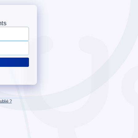
nts
ublié ?